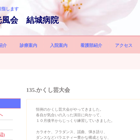
目指します
光風会 結城病院
紹介
診療案内
入院案内
看護部紹介
アクセス
135.かくし芸大会
恒例のかくし芸大会がやってきました。
へ
各自が気合いの入った演目に向かって、
１０月後半からじっくり練習していきました。
カラオケ、フラダンス、謡曲、弾き語り、
辺)
ダンスなどバラエティー豊かな構成となり、