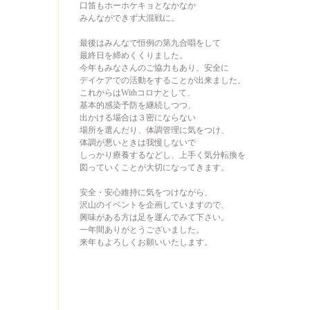
口笛もホーホケキョとなかなか
みんなができず大混戦に。
最後はみんなで恒例の第九合唱をして
最終日を締めくくりました。
今年もみなさんのご協力もあり、
安全に
デイケアでの活動をすることが出来ました。
これからはWithコロナとして、
基本的感染予防を継続しつつ、
出かける場合は３密にならない
場所を選んだり、体調管理に気をつけ、
体調が悪いときは我慢しないで
しっかり療養するなどし、上手く気分転換を
図っていくことが大切になってきます。
安全・安心維持に気をつけながら、
沢山のイベントを企画していますので、
興味がある方は足を運んでみて下さい。
一年間ありがとうございました。
来年もよろしくお願いいたします。
2021年12月28日