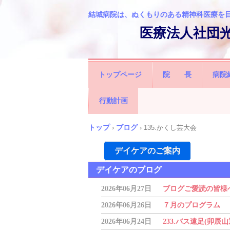
結城病院は、ぬくもりのある精神科医療を
医療法人社団
トップページ
院 長
病院
行動計画
トップ
ブログ
›
›
135.かくし芸大会
デイケアのご案内
デイケアのブログ
2026年06月27日
ブログご愛読の皆様
2026年06月26日
７月のプログラム
2026年06月24日
233.バス遠足(卯辰山