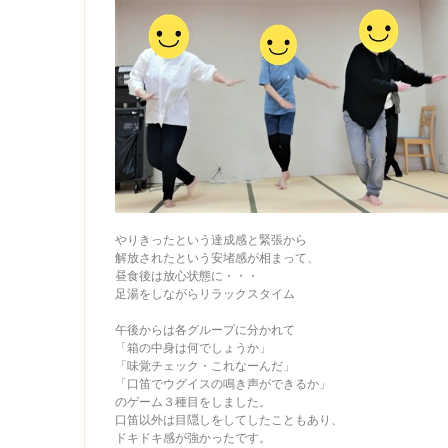
やりきったという達成感と緊張から
解放されたという安堵感が相まって、
昼食後は放心状態に・・・
足湯をしながらリラックスタイム
午後からは各グループに分かれて
「箱の中身は何でしょうか」
「味覚チェック・これなーんだ」
「口笛でウグイスの鳴き声ができるか」
のゲーム３種目をしました。
口笛以外は目隠しをしてしたこともあり、
ドキドキ感が強かったです。